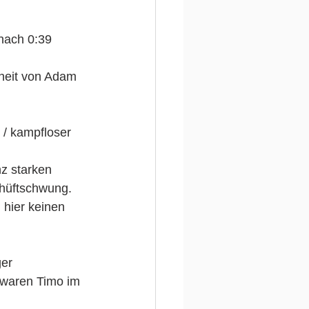
nach 0:39 
heit von Adam 
/ kampfloser 
z starken 
hüftschwung. 
hier keinen 
er 
t waren Timo im 