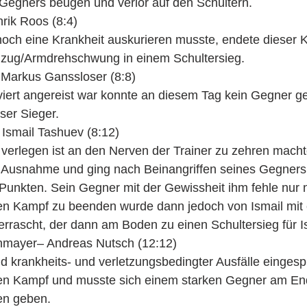
 Gegners beugen und verlor auf den Schultern.
rik Roos (8:4)
och eine Krankheit auskurieren musste, endete dieser
zug/Armdrehschwung in einem Schultersieg. 
 Markus Ganssloser (8:8)
viert angereist war konnte an diesem Tag kein Gegner ge
ser Sieger.
Ismail Tashuev (8:12)
 verlegen ist an den Nerven der Trainer zu zehren macht
Ausnahme und ging nach Beinangriffen seines Gegners 
Punkten. Sein Gegner mit der Gewissheit ihm fehle nur 
en Kampf zu beenden wurde dann jedoch von Ismail mit
rascht, der dann am Boden zu einen Schultersieg für Is
mayer– Andreas Nutsch (12:12)
d krankheits- und verletzungsbedingter Ausfälle einges
 den Kampf und musste sich einem starken Gegner am En
en geben.