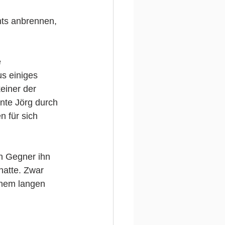
hts anbrennen, 
 
s einiges 
einer der 
nte Jörg durch 
 für sich 
n Gegner ihn 
hatte. Zwar 
inem langen 