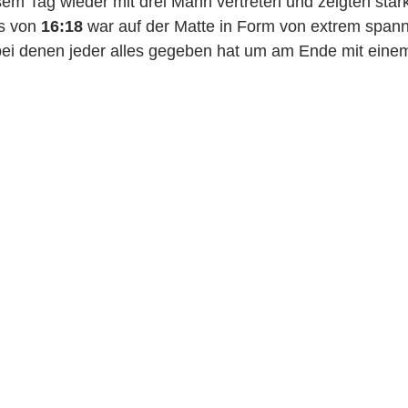
sem Tag wieder mit drei Mann vertreten und zeigten sta
s von 
16:18
 war auf der Matte in Form von extrem span
bei denen jeder alles gegeben hat um am Ende mit eine