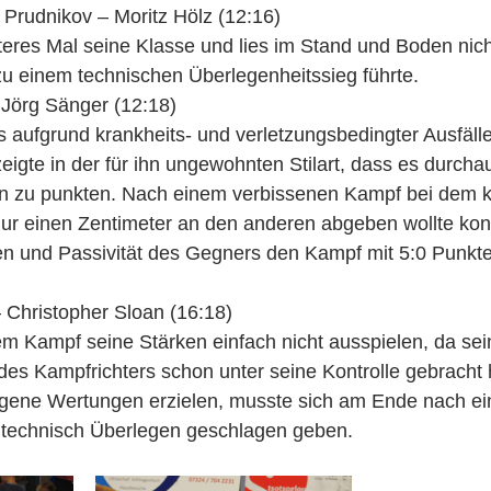
Prudnikov – Moritz Hölz (12:16)
iteres Mal seine Klasse und lies im Stand und Boden nic
 einem technischen Überlegenheitssieg führte.
 Jörg Sänger (12:18)
 aufgrund krankheits- und verletzungsbedingter Ausfälle
igte in der für ihn ungewohnten Stilart, dass es durchau
n zu punkten. Nach einem verbissenen Kampf bei dem k
ur einen Zentimeter an den anderen abgeben wollte kon
n und Passivität des Gegners den Kampf mit 5:0 Punkten
 Christopher Sloan (16:18)
em Kampf seine Stärken einfach nicht ausspielen, da sei
des Kampfrichters schon unter seine Kontrolle gebracht 
igene Wertungen erzielen, musste sich am Ende nach e
 technisch Überlegen geschlagen geben.