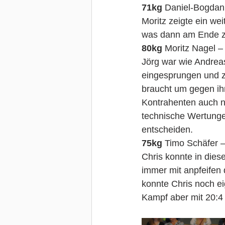
71kg
 Daniel-Bogdan 
Moritz zeigte ein we
was dann am Ende zu
80kg
 Moritz Nagel –
Jörg war wie Andreas
eingesprungen und ze
braucht um gegen ih
Kontrahenten auch n
technische Wertunge
entscheiden.
75kg
 Timo Schäfer –
Chris konnte in dies
immer mit anpfeifen 
konnte Chris noch e
Kampf aber mit 20:4