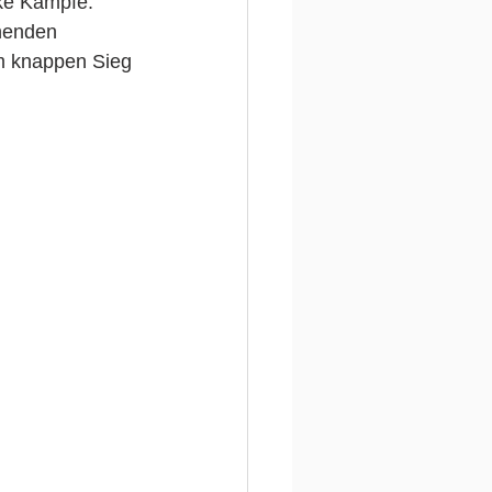
rke Kämpfe.
nenden 
m knappen Sieg 