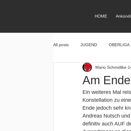
HOME
Ankünd
All posts
JUGEND
OBERLIGA
Mario Schmidtke
1
Am Ende 
Ein weiteres Mal rei
Konstellation zu ein
Ende jedoch sehr kna
Andreas Nutsch und 
definitiv auch AUF d