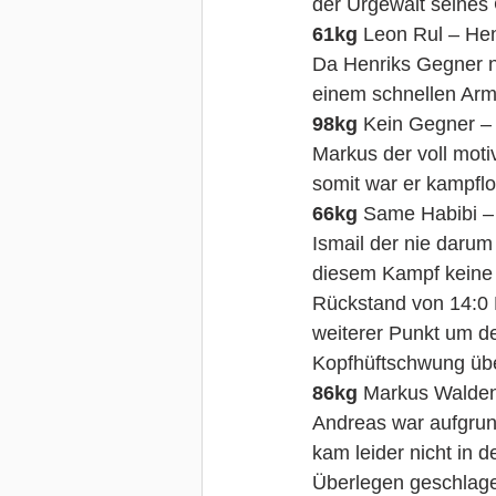
der Urgewalt seines
61kg
 Leon Rul – Hen
Da Henriks Gegner n
einem schnellen Arm
98kg
 Kein Gegner –
Markus der voll moti
somit war er kampflo
66kg
 Same Habibi – 
Ismail der nie darum
diesem Kampf keine 
Rückstand von 14:0 
weiterer Punkt um d
Kopfhüftschwung über
86kg
 Markus Walden
Andreas war aufgrun
kam leider nicht in
Überlegen geschlag