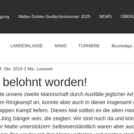
igung
Walter-Dobler-Gedächtnisturnier 2025
NEWS
OBERL
LANDESKLASSE
MINIS
TURNIERE
Bezirksliga 
4. Okt. 2019
2 Min. Lesezeit
belohnt worden!
ste unsere zweite Mannschaft durch Ausfälle jeglicher Art
em Ringkampf an, konnte aber auch in dieser insgesamt 
ppen Kampf liefern. Dieses Mal sollten es die alten Ha
Jörg Sänger sein, die zeigten: Wir sind noch da und kö
er Matte unterstützen! Selbstverständlich waren aber au