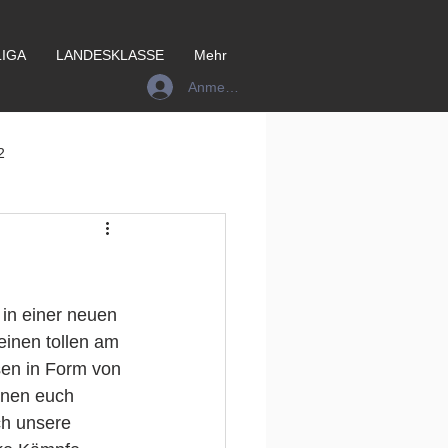
IGA
LANDESKLASSE
Mehr
Anmelden
2
 in einer neuen 
einen tollen am 
sen in Form von 
nnen euch 
ch unsere 