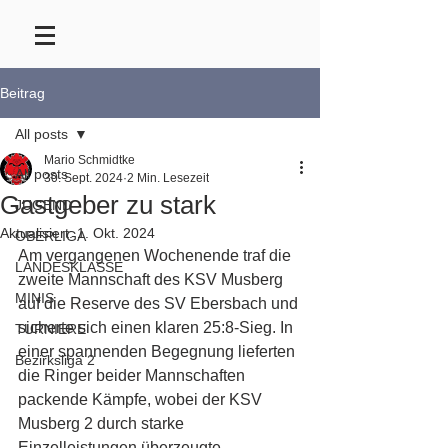
Beitrag
All posts
Mario Schmidtke
All posts
30. Sept. 2024
2 Min. Lesezeit
Gastgeber zu stark
JUGEND
Aktualisiert:
1. Okt. 2024
OBERLIGA
Am vergangenen Wochenende traf die 
LANDESKLASSE
zweite Mannschaft des KSV Musberg 
MINIS
auf die Reserve des SV Ebersbach und 
sicherte sich einen klaren 25:8-Sieg. In 
TURNIERE
einer spannenden Begegnung lieferten 
Bezirksliga 2
die Ringer beider Mannschaften 
packende Kämpfe, wobei der KSV 
Musberg 2 durch starke 
Einzelleistungen überzeugte.