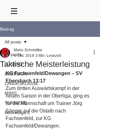
Beitrag
All posts
Mario Schmidtke
All posts
4. Okt. 2019
3 Min. Lesezeit
Taktische Meisterleistung
JUGEND
KG Fachsenfeld/Dewangen
–
SV 
OBERLIGA
Ebersbach 13:17
LANDESKLASSE
Zum dritten Auswärtskampf in der 
MINIS
neuen Saison in der Oberliga, ging es 
TURNIERE
für die Mannschaft um Trainer Jörg 
Sänger auf die Ostalb nach 
Bezirksliga 2
Fachsenfeld, zur KG 
Fachsenfeld/Dewangen.