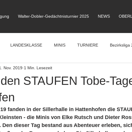
igung
Walter-Dobler-Gedächtnisturnier 2025
NEWS
OBERL
LANDESKLASSE
MINIS
TURNIERE
Bezirksliga 
1. Nov. 2019
1 Min. Lesezeit
i den STAUFEN Tobe-Tage
fen
9 fanden in der Sillerhalle in Hattenhofen die STA
Kleinsten - die Minis von Elke Rutsch und Dieter Ross
. Den dieser Tag bestand aus Abenteuer erleben, sic