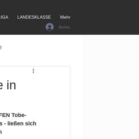
IGA
LANDESKLASSE
Mehr
Anmelden
2
 in
UFEN Tobe-
 - ließen sich 
h 