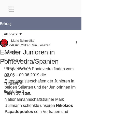
Beitrag
All posts
Mario Schmidtke
All posts
4. Juni 2019
1 Min. Lesezeit
EM der Junioren in
JUGEND
Pontevedra/Spanien
OBERLIGA
LANDESKLASSE
Im spanischen Pontevedra finden vom 
03.06 – 09.06.2019 die 
MINIS
Europameisterschaften der Junioren in 
TURNIERE
beiden Stilarten und der Juniorinnen im 
Bezirksliga 2
freien Stil statt.
Nationalmannschaftstrainer Maik 
Bullmann schenkte unseren 
Nikolaos 
Papadopoulos
 sein Vertrauen und 