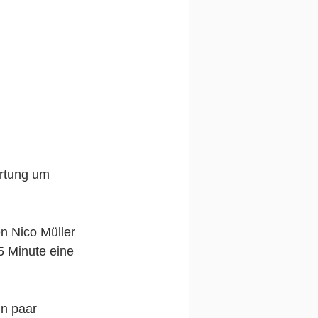
ertung um 
n Nico Müller 
5 Minute eine 
in paar 