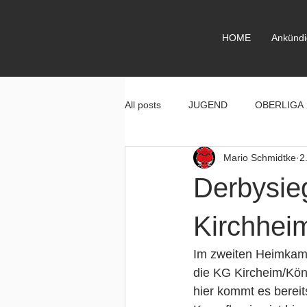
HOME
Ankünd
All posts
JUGEND
OBERLIGA
Mario Schmidtke
2
Derbysie
Kirchhei
Im zweiten Heimkamp
die KG Kircheim/Kön
hier kommt es berei