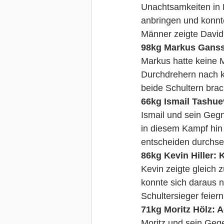
Unachtsamkeiten in R
anbringen und konnt
Männer zeigte David 
98kg Markus Ganssl
Markus hatte keine 
Durchdrehern nach kn
beide Schultern brac
66kg Ismail Tashue
Ismail und sein Geg
in diesem Kampf hin
entscheiden durchse
86kg Kevin Hiller: 
Kevin zeigte gleich
konnte sich daraus n
Schultersieger feiern
71kg Moritz Hölz: Ad
Moritz und sein Geg