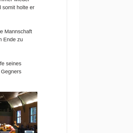
somit holte er 
ie Mannschaft 
m Ende zu 
fe seines 
s Gegners 