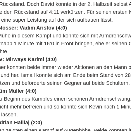
ückstand. Doch David konnte in der 2. Halbzeit selbst 
e den Rückstand auf 4:11 verkürzen. Für seinen ersten 
eine super Leistung auf der sich aufbauen lässt.
osser: Vadim Aristov (4:0) 
Mühe in diesem Kampf und konnte sich mit Armdrehsch
app 1 Minute mit 16:0 in Front bringen, ehe er seinen 
hte.
v: Mirways Karimi (4:0)
ner konnten beide immer wieder Aktionen an den Mann br
 und her. Ismail konnte sich am Ende beim Stand von 28
tzen und beförderte seinen Gegner auf beide Schultern.
Kim Müller (4:0)
 zu Beginn des Kampfes einen schönen Armdrehschwung
icht mehr befreien und so konnte sich Kevin nach 1 Minu
 lassen.
rian Halilaj (2:0)
en zeigten einen Kampf auf Augenhöhe. Beide konnten 