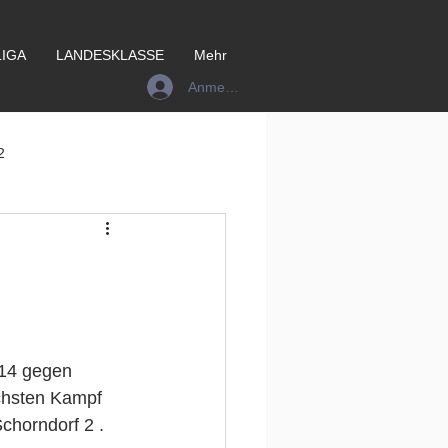
IGA
LANDESKLASSE
Mehr
Anmelden
2
:14 gegen 
chsten Kampf 
horndorf 2 . 