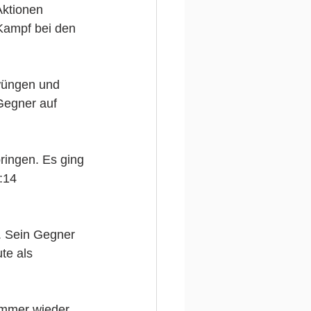
Aktionen 
Kampf bei den 
wüngen und 
Gegner auf 
ingen. Es ging 
:14 
. Sein Gegner 
te als 
immer wieder 