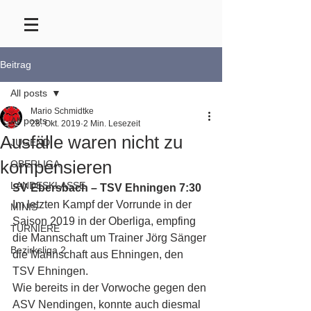
Beitrag
All posts
Mario Schmidtke
All posts
28. Okt. 2019
2 Min. Lesezeit
Ausfälle waren nicht zu
JUGEND
kompensieren
OBERLIGA
LANDESKLASSE
SV Ebersbach – TSV Ehningen 7:30
Im letzten Kampf der Vorrunde in der 
MINIS
Saison 2019 in der Oberliga, empfing 
TURNIERE
die Mannschaft um Trainer Jörg Sänger 
Bezirksliga 2
die Mannschaft aus Ehningen, den 
TSV Ehningen.
Wie bereits in der Vorwoche gegen den 
ASV Nendingen, konnte auch diesmal 